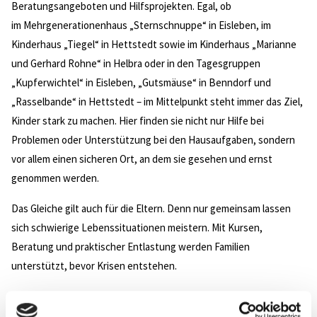
Beratungsangeboten und Hilfsprojekten. Egal, ob
im Mehrgenerationenhaus „Sternschnuppe“ in Eisleben, im
Kinderhaus „Tiegel“ in Hettstedt sowie im Kinderhaus „Marianne
und Gerhard Rohne“ in Helbra oder in den Tagesgruppen
„Kupferwichtel“ in Eisleben, „Gutsmäuse“ in Benndorf und
„Rasselbande“ in Hettstedt – im Mittelpunkt steht immer das Ziel,
Kinder stark zu machen. Hier finden sie nicht nur Hilfe bei
Problemen oder Unterstützung bei den Hausaufgaben, sondern
vor allem einen sicheren Ort, an dem sie gesehen und ernst
genommen werden.
Das Gleiche gilt auch für die Eltern. Denn nur gemeinsam lassen
sich schwierige Lebenssituationen meistern. Mit Kursen,
Beratung und praktischer Entlastung werden Familien
unterstützt, bevor Krisen entstehen.
Das langjährige Engagement des Vereins wird natürlich nicht leise
gefeiert, sondern mit Pauken, Trompeten und jeder Menge