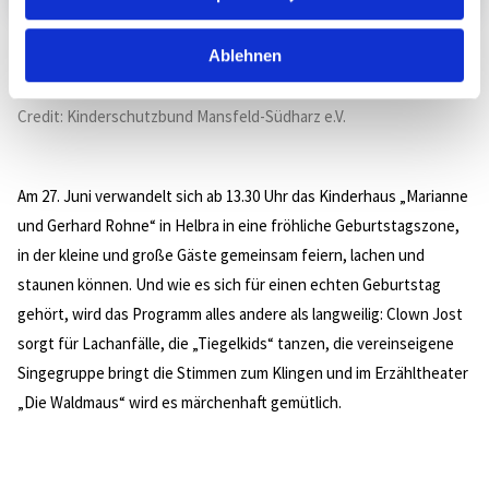
"Wir helfen" unterstützt den Kinderschutzbund Kreisverband
Ablehnen
Mansfeld-Südharz seit vielen Jahren. So auch beim Ausflug in den
Freizeitpark "Belantis".
Credit: Kinderschutzbund Mansfeld-Südharz e.V.
Am 27. Juni verwandelt sich ab 13.30 Uhr das Kinderhaus „Marianne
und Gerhard Rohne“ in Helbra in eine fröhliche Geburtstagszone,
in der kleine und große Gäste gemeinsam feiern, lachen und
staunen können. Und wie es sich für einen echten Geburtstag
gehört, wird das Programm alles andere als langweilig: Clown Jost
sorgt für Lachanfälle, die „Tiegelkids“ tanzen, die vereinseigene
Singegruppe bringt die Stimmen zum Klingen und im Erzähltheater
„Die Waldmaus“ wird es märchenhaft gemütlich.