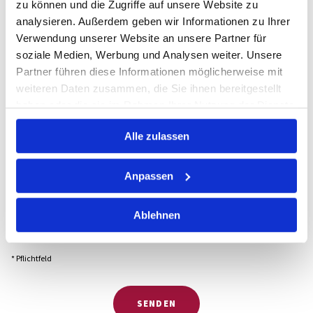
zu können und die Zugriffe auf unsere Website zu
analysieren. Außerdem geben wir Informationen zu Ihrer
Verwendung unserer Website an unsere Partner für
Freistellungsbescheid*
soziale Medien, Werbung und Analysen weiter. Unsere
Partner führen diese Informationen möglicherweise mit
Keine Datei ausgewählt
Datei wählen
weiteren Daten zusammen, die Sie ihnen bereitgestellt
haben oder die sie im Rahmen Ihrer Nutzung der Dienste
Datenschutzerklärung
gesammelt haben.
Ich habe die Datenschutzerklärung zur Kenntnis
Alle zulassen
genommen und stimme der Verarbeitung meiner Daten zu.
*
Anpassen
Ablehnen
* Pflichtfeld