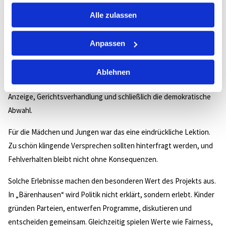
gesammelt haben.
Schlagzeilen schaffte – sowohl in der Kinderstadt-Zeitung als auch
Alle zulassen
in der MZ.
Ein frisch gewählter Bürgermeister, der mit dem Versprechen
Anpassen
„Keine Steuern mehr“ ins Amt gekommen war, wurde kurze Zeit
später seines Postens enthoben. Der Grund: gebrochene
Ablehnen
Wahlversprechen und der Griff in die Stadtkasse. Es folgten
Anzeige, Gerichtsverhandlung und schließlich die demokratische
Abwahl.
Für die Mädchen und Jungen war das eine eindrückliche Lektion.
Zu schön klingende Versprechen sollten hinterfragt werden, und
Fehlverhalten bleibt nicht ohne Konsequenzen.
Solche Erlebnisse machen den besonderen Wert des Projekts aus.
In „Bärenhausen“ wird Politik nicht erklärt, sondern erlebt. Kinder
gründen Parteien, entwerfen Programme, diskutieren und
entscheiden gemeinsam. Gleichzeitig spielen Werte wie Fairness,