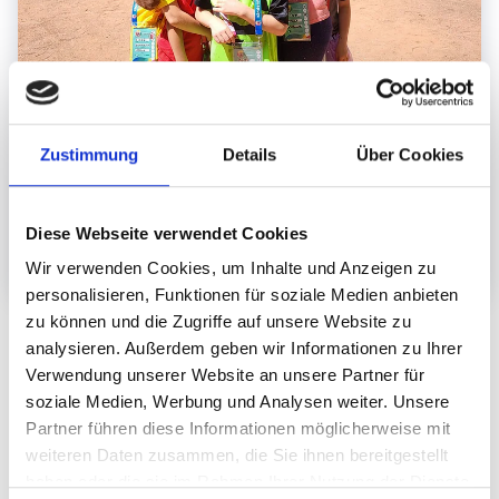
Zustimmung
Details
Über Cookies
Diese Webseite verwendet Cookies
Wir verwenden Cookies, um Inhalte und Anzeigen zu
personalisieren, Funktionen für soziale Medien anbieten
Der Bär darf in der Kinderstadt "Bärenhausen" natürlich nicht
zu können und die Zugriffe auf unsere Website zu
fehlen.
analysieren. Außerdem geben wir Informationen zu Ihrer
Credit: Luisa Liebefinke/Stiftung Evangelische Jugendhilfe
Verwendung unserer Website an unsere Partner für
soziale Medien, Werbung und Analysen weiter. Unsere
Partner führen diese Informationen möglicherweise mit
Dass Demokratie in „Bärenhausen“ nicht nur ein leeres Wort ist,
weiteren Daten zusammen, die Sie ihnen bereitgestellt
haben oder die sie im Rahmen Ihrer Nutzung der Dienste
zeigte im vergangenen Jahr eine Geschichte, die es sogar in die